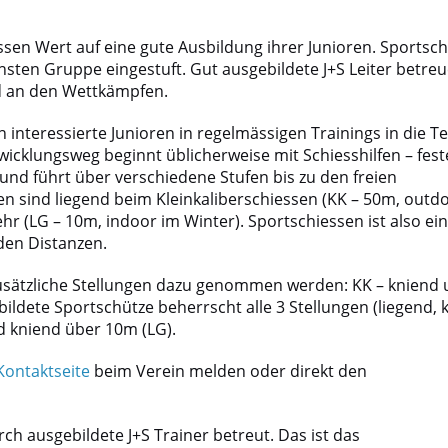
ssen Wert auf eine gute Ausbildung ihrer Junioren. Sportsc
hsten Gruppe eingestuft. Gut ausgebildete J+S Leiter betreu
d an den Wettkämpfen.
interessierte Junioren in regelmässigen Trainings in die T
wicklungsweg beginnt üblicherweise mit Schiesshilfen – fest
und führt über verschiedene Stufen bis zu den freien
en sind liegend beim Kleinkaliberschiessen (KK – 50m, outd
 (LG – 10m, indoor im Winter). Sportschiessen ist also ein
den Distanzen.
usätzliche Stellungen dazu genommen werden: KK – kniend
ildete Sportschütze beherrscht alle 3 Stellungen (liegend, 
 kniend über 10m (LG).
Kontaktseite
beim Verein melden oder direkt den
ch ausgebildete J+S Trainer betreut. Das ist das