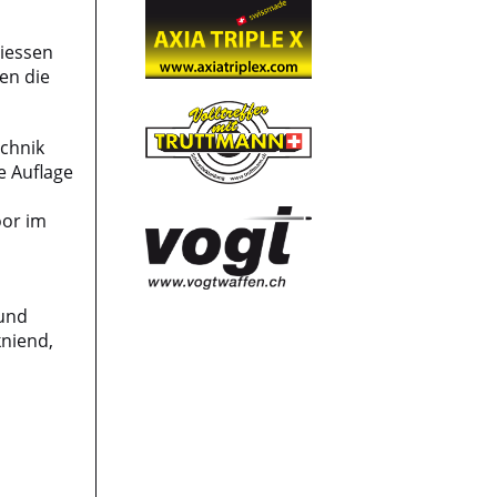
hiessen
en die
echnik
e Auflage
oor im
 und
kniend,