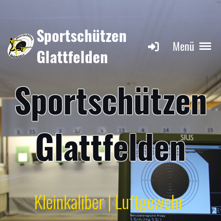
Sportschützen
Menü
Glattfelden
Sportschützen
Glattfelden
Kleinkaliber | Luftgewehr