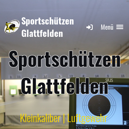
Sportschützen
Menü
Glattfelden
Sportschützen
Glattfelden
Kleinkaliber | Luftgewehr