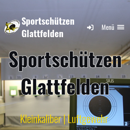
Sportschützen
Menü
Glattfelden
Sportschützen
Glattfelden
Kleinkaliber | Luftgewehr